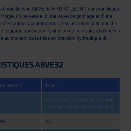
s bouteille type ABVE de HYDRO LEDUC sont constitués
r forgé, d’une vessie, d’une valve de gonflage et d’une
ilisée comme raccordement. C’est justement cette bouche
e soupape qui évitera l’extrusion de la vessie, et d’une vis
sée au moment de la mise en pression hydraulique du
ISTIQUES ABVE32
 du produit
Valeur
ABVE32S2G5WN ABVE 32L G2" avec
P1620 sans option raccord côté huile
res)
32.7