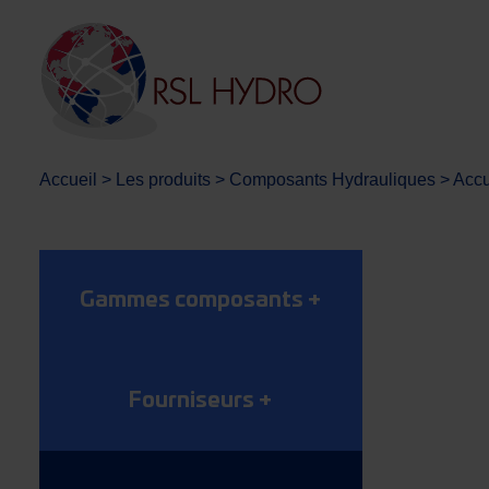
Accueil
>
Les produits
>
Composants Hydrauliques
>
Accu
Gammes composants
+
Fourniseurs
+