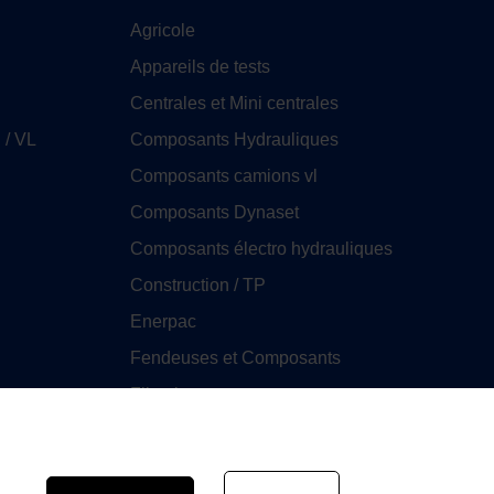
Agricole
Appareils de tests
Centrales et Mini centrales
 / VL
Composants Hydrauliques
Composants camions vl
Composants Dynaset
Composants électro hydrauliques
Construction / TP
Enerpac
Fendeuses et Composants
Filtration
GHIM
Huile