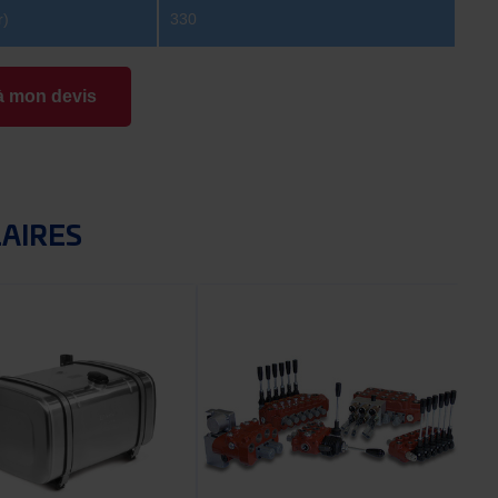
r)
330
à mon devis
LAIRES