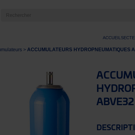
ACCUEIL
SECTE
mulateurs
>
ACCUMULATEURS HYDROPNEUMATIQUES A V
ACCUM
HYDROP
ABVE32
DESCRIPT