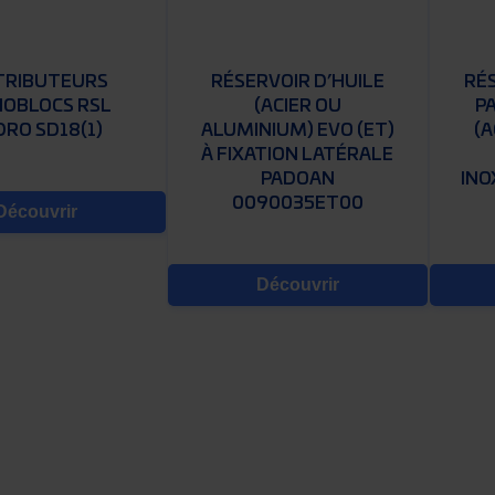
TRIBUTEURS
RÉSERVOIR D’HUILE
RÉ
OBLOCS RSL
(ACIER OU
P
RO SD18(1)
ALUMINIUM) EVO (ET)
(
À FIXATION LATÉRALE
PADOAN
INO
0090035ET00
Découvrir
Découvrir